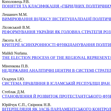
Кополовець Р.В.
ПОНЯТТЯ ТА КЛАСИФІКАЦІЯ «ГІБРИДНИХ ПОЛІТИЧНИ
Лешанич М.М.
ВИМІРЮВАННЯ ІНДЕКСУ ІНСТИТУЦІАЛІЗАЦІЇ ПОЛІТИЧ
Лісовський В.М.
РЕФОРМУВАННЯ УКРАЇНИ ЯК ГОЛОВНА СТРАТЕГІЯ РО
Лясота А.Є.
КРИТЕРІЇ АСИНХРОННОСТІ ФУНКЦІАНУВАННЯ ПОЛІТИ
Malikli Nurlana.
THE ELECTION PROCESS OF THE REGIONAL REPRESENT
Міненкова П.В.
НЕДЕРЖАВНІ АНАЛІТИЧНІ ЦЕНТРИ В СИСТЕМІ СТРАТЕ
Осадчук І.Ю.
СИСТЕМА ПРАВЛІННЯ В ІСЛАМСЬКІЙ РЕСПУБЛІЦІ ІРАН (
Стеблак Д.М.
СТАНОВЛЕННЯ Й РОЗВИТОК ПРОТЕСТАНТСЬКОГО ФУ
Юрійчук Є.П., Свірнюк Н.В.
ІНТЕРПЕЛЯЦІЯ ЯК ЗАСІБ ПАРЛАМЕНТСЬКОГО КОНТРОЛ