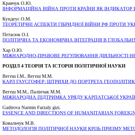
Кравчук О.Ю.
ІНФОРМАЦІЙНА ВІЙНА ПРОТИ КРАЇНИ ЯК ІНДИКАТОР 
Кундеус О.М.
ТЕОРЕТИЧНІ АСПЕКТИ ГІБРИДНОЇ ВІЙНИ РФ ПРОТИ УК
Петасюк О.І.
ПОЛІТИЧНА ТА ЕКОНОМІЧНА ІНТЕГРАЦІЯ В ГЛОБАЛЬН
Хар О.Ю.
МІЖНАРОДНО-ПРАВОВЕ РЕГУЛЮВАННЯ ДІЯЛЬНОСТІ Н
РОЗДІЛ 4 ТЕОРІЯ ТА ІСТОРІЯ ПОЛІТИЧНОЇ НАУКИ
Вегеш І.М., Вегеш М.М.
КАРЛ ГАУСГОФЕР: ШТРИХИ ДО ПОРТРЕТА ГЕОПОЛІТИ
Вегеш М.М., Палінчак М.М.
МІЖНАРОДНА ПІДТРИМКА УРЯДУ КАРПАТСЬКОЇ УКРАЇНИ О
Gadirova Narmin Farzaly gizi.
ESSENCE AND DIRECTIONS OF HUMANITARIAN FOREIGN
Ковальчук М.В.
МЕТОДОЛОГІЯ ПОЛІТИЧНОЇ НАУКИ КРІЗЬ ПРИЗМУ МЕТ