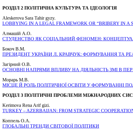
РОЗДІЛ 2 ПОЛІТИЧНА КУЛЬТУРА ТА ІДЕОЛОГІЯ
Aleskerova Sara Tahir gyzy.
LOBBYING IN A LEGAL FRAMEWORK OR “BRIBERY IN A S
Алмашій А.О.
СТУДЕНСТВО ЯК СОЦІАЛЬНИЙ ФЕНОМЕН: КОНЦЕПТУА
Бокоч В.М.
ПРЕЗИДЕНТ УКРАЇНИ Л. КРАВЧУК: ФОРМУВАННЯ ТА РЕ
Загірний О.В.
ОСНОВНІ НАПРЯМИ ВПЛИВУ НА ДІЯЛЬНІСТЬ ЗМІ В ПЕРІО
Морарь М.В.
МІСЦЕ Й РОЛЬ ПОЛІТИЧНОЇ ОСВІТИ У ФОРМУВАННІ П
РОЗДІЛ 3 ПОЛІТИЧНІ ПРОБЛЕМИ МІЖНАРОДНИХ СИ
Kerimova Rena Arif gizi.
TURKEY – AZERBAIJAN: FROM STRATEGIC COOPERATIO
Коппель О.А.
ГЛОБАЛЬНІ ТРЕНДИ СВІТОВОЇ ПОЛІТИКИ