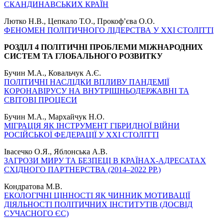
СКАНДИНАВСЬКИХ КРАЇН
Лютко Н.В., Цепкало Т.О., Прокоф’єва О.О.
ФЕНОМЕН ПОЛІТИЧНОГО ЛІДЕРСТВА У ХХІ СТОЛІТТІ
РОЗДІЛ 4 ПОЛІТИЧНІ ПРОБЛЕМИ МІЖНАРОДНИХ
СИСТЕМ ТА ГЛОБАЛЬНОГО РОЗВИТКУ
Бучин М.А., Ковальчук А.Є.
ПОЛІТИЧНІ НАСЛІДКИ ВПЛИВУ ПАНДЕМІЇ
КОРОНАВІРУСУ НА ВНУТРІШНЬОДЕРЖАВНІ ТА
СВІТОВІ ПРОЦЕСИ
Бучин М.А., Мархайчук Н.О.
МІГРАЦІЯ ЯК ІНСТРУМЕНТ ГІБРИДНОЇ ВІЙНИ
РОСІЙСЬКОЇ ФЕДЕРАЦІЇ У ХХІ СТОЛІТТІ
Івасечко О.Я., Яблонська А.В.
ЗАГРОЗИ МИРУ ТА БЕЗПЕЦІ В КРАЇНАХ-АДРЕСАТАХ
СХІДНОГО ПАРТНЕРСТВА (2014–2022 РР.)
Кондратова М.В.
ЕКОЛОГІЧНІ ЦІННОСТІ ЯК ЧИННИК МОТИВАЦІЇ
ДІЯЛЬНОСТІ ПОЛІТИЧНИХ ІНСТИТУТІВ (ДОСВІД
СУЧАСНОГО ЄС)