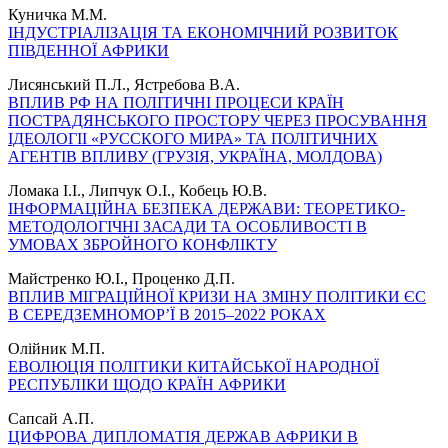
Куничка М.М.
ІНДУСТРІАЛІЗАЦІЯ ТА ЕКОНОМІЧНИЙ РОЗВИТОК
ПІВДЕННОЇ АФРИКИ
Лисянський П.Л., Ястребова В.А.
ВПЛИВ РФ НА ПОЛІТИЧНІ ПРОЦЕСИ КРАЇН
ПОСТРАДЯНСЬКОГО ПРОСТОРУ ЧЕРЕЗ ПРОСУВАННЯ
ІДЕОЛОГІІ «РУССКОГО МИРА» ТА ПОЛІТИЧНИХ
АГЕНТІВ ВПЛИВУ (ГРУЗІЯ, УКРАЇНА, МОЛДОВА)
Ломака І.І., Липчук О.І., Кобець Ю.В.
ІНФОРМАЦІЙНА БЕЗПЕКА ДЕРЖАВИ: ТЕОРЕТИКО-
МЕТОДОЛОГІЧНІ ЗАСАДИ ТА ОСОБЛИВОСТІ В
УМОВАХ ЗБРОЙНОГО КОНФЛІКТУ
Майстренко Ю.І., Проценко Д.П.
ВПЛИВ МІГРАЦІЙНОЇ КРИЗИ НА ЗМІНУ ПОЛІТИКИ ЄС
В СЕРЕДЗЕМНОМОР’Ї В 2015–2022 РОКАХ
Олійник М.П.
ЕВОЛЮЦІЯ ПОЛІТИКИ КИТАЙСЬКОЇ НАРОДНОЇ
РЕСПУБЛІКИ ЩОДО КРАЇН АФРИКИ
Сапсай А.П.
ЦИФРОВА ДИПЛОМАТІЯ ДЕРЖАВ АФРИКИ В