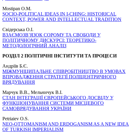
Mostipan O.M.
SOCIO-POLITICAL IDEAS IN I-CHING: HISTORICAL
CONTEXT, POWER AND INTELLECTUAL TRADITION
Свідерська О.І.
ВЗАЄМОЗВ’ЯЗОК СОРОМУ ТА СВОБОДИ У
ПОЛІТИЧНОМУ ДИСКУРСІ: ТЕОРЕТИКО-
МЕТОДОЛОГІЧНИЙ АНАЛІЗ
РОЗДІЛ 2 ПОЛІТИЧНІ ІНСТИТУТИ ТА ПРОЦЕСИ
Андріїв Б.Є.
МІЖМУНІЦИПАЛЬНЕ СПІВРОБІТНИЦТВО В УМОВАХ
ВПРОВАДЖЕННЯ СТРАТЕГІЇ ПОЛІЦЕНТРИЧНОГО
ВРЯДУВАННЯ
Марчук В.В., Мельничук В.І.
СТАН ІНТЕГРАЦІЇ ЄВРОПЕЙСЬКОГО ДОСВІДУ У
ФУНКЦІОНУВАННЯ СИСТЕМИ МІСЦЕВОГО
САМОВРЯДУВАННЯ УКРАЇНИ
Petriaiev O.S.
NEO-OTTOMANISM AND ERDOGANISM AS A NEW IDEA
OF TURKISH IMPERIALISM