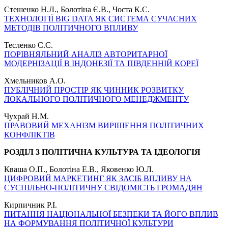
Стешенко Н.Л., Болотіна Є.В., Чоста К.С.
ТЕХНОЛОГІЇ BIG DATA ЯК СИСТЕМА СУЧАСНИХ
МЕТОДІВ ПОЛІТИЧНОГО ВПЛИВУ
Тесленко С.С.
ПОРІВНЯЛЬНИЙ АНАЛІЗ АВТОРИТАРНОЇ
МОДЕРНІЗАЦІЇ В ІНДОНЕЗІЇ ТА ПІВДЕННІЙ КОРЕЇ
Хмельников А.О.
ПУБЛІЧНИЙ ПРОСТІР ЯК ЧИННИК РОЗВИТКУ
ЛОКАЛЬНОГО ПОЛІТИЧНОГО МЕНЕДЖМЕНТУ
Чухрай Н.М.
ПРАВОВИЙ МЕХАНІЗМ ВИРІШЕННЯ ПОЛІТИЧНИХ
КОНФЛІКТІВ
РОЗДІЛ 3 ПОЛІТИЧНА КУЛЬТУРА ТА ІДЕОЛОГІЯ
Кваша О.П., Болотіна Е.В., Яковенко Ю.Л.
ЦИФРОВИЙ МАРКЕТИНГ ЯК ЗАСІБ ВПЛИВУ НА
СУСПІЛЬНО-ПОЛІТИЧНУ СВІДОМІСТЬ ГРОМАДЯН
Кирпичник Р.І.
ПИТАННЯ НАЦІОНАЛЬНОЇ БЕЗПЕКИ ТА ЙОГО ВПЛИВ
НА ФОРМУВАННЯ ПОЛІТИЧНОЇ КУЛЬТУРИ