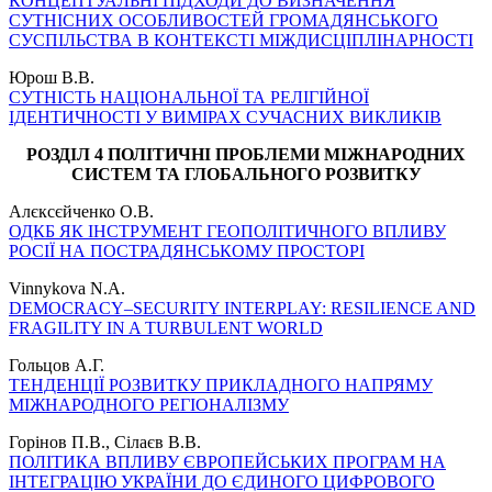
КОНЦЕПТУАЛЬНІ ПІДХОДИ ДО ВИЗНАЧЕННЯ
СУТНІСНИХ ОСОБЛИВОСТЕЙ ГРОМАДЯНСЬКОГО
СУСПІЛЬСТВА В КОНТЕКСТІ МІЖДИСЦІПЛІНАРНОСТІ
Юрош В.В.
СУТНІСТЬ НАЦІОНАЛЬНОЇ ТА РЕЛІГІЙНОЇ
ІДЕНТИЧНОСТІ У ВИМІРАХ СУЧАСНИХ ВИКЛИКІВ
РОЗДІЛ 4 ПОЛІТИЧНІ ПРОБЛЕМИ МІЖНАРОДНИХ
СИСТЕМ ТА ГЛОБАЛЬНОГО РОЗВИТКУ
Алєксєйченко О.В.
ОДКБ ЯК ІНСТРУМЕНТ ГЕОПОЛІТИЧНОГО ВПЛИВУ
РОСІЇ НА ПОСТРАДЯНСЬКОМУ ПРОСТОРІ
Vinnykova N.А.
DEMOCRACY–SECURITY INTERPLAY: RESILIENCE AND
FRAGILITY IN A TURBULENT WORLD
Гольцов А.Г.
ТЕНДЕНЦІЇ РОЗВИТКУ ПРИКЛАДНОГО НАПРЯМУ
МІЖНАРОДНОГО РЕГІОНАЛІЗМУ
Горінов П.В., Сілаєв В.В.
ПОЛІТИКА ВПЛИВУ ЄВРОПЕЙСЬКИХ ПРОГРАМ НА
ІНТЕГРАЦІЮ УКРАЇНИ ДО ЄДИНОГО ЦИФРОВОГО