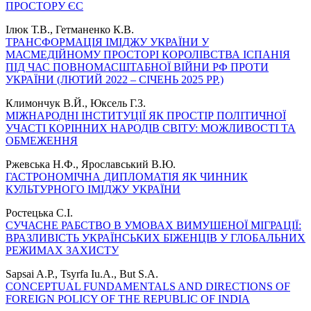
ПРОСТОРУ ЄС
Ілюк Т.В., Гетманенко К.В.
ТРАНСФОРМАЦІЯ ІМІДЖУ УКРАЇНИ У
МАСМЕДІЙНОМУ ПРОСТОРІ КОРОЛІВСТВА ІСПАНІЯ
ПІД ЧАС ПОВНОМАСШТАБНОЇ ВІЙНИ РФ ПРОТИ
УКРАЇНИ (ЛЮТИЙ 2022 – СІЧЕНЬ 2025 РР.)
Климончук В.Й., Юксель Г.З.
МІЖНАРОДНІ ІНСТИТУЦІЇ ЯК ПРОСТІР ПОЛІТИЧНОЇ
УЧАСТІ КОРІННИХ НАРОДІВ СВІТУ: МОЖЛИВОСТІ ТА
ОБМЕЖЕННЯ
Ржевська Н.Ф., Ярославський В.Ю.
ГАСТРОНОМІЧНА ДИПЛОМАТІЯ ЯК ЧИННИК
КУЛЬТУРНОГО ІМІДЖУ УКРАЇНИ
Ростецька С.І.
СУЧАСНЕ РАБСТВО В УМОВАХ ВИМУШЕНОЇ МІГРАЦІЇ:
ВРАЗЛИВІСТЬ УКРАЇНСЬКИХ БІЖЕНЦІВ У ГЛОБАЛЬНИХ
РЕЖИМАХ ЗАХИСТУ
Sapsai A.P., Tsyrfa Iu.А., But S.A.
CONCEPTUAL FUNDAMENTALS AND DIRECTIONS OF
FOREIGN POLICY OF THE REPUBLIC OF INDIA