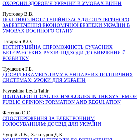
ОХОРОНИ ЗДОРОВ’Я УКРАЇНИ В УМОВАХ ВІЙНИ
Пустовар В.В.
ПОЛІТИКО-ІНСТИТУЦІЙНІ ЗАСАДИ СТРАТЕГІЧНОГО
ЗАБЕЗПЕЧЕННЯ ЕКОНОМІЧНОЇ БЕЗПЕКИ УКРАЇНИ В
УМОВАХ ВОЄННОГО СТАНУ
Татаркін К.О.
ІНСТИТУЦІЙНА СПРОМОЖНІСТЬ СУЧАСНИХ
ВЕТЕРАНСЬКИХ РУХІВ: ПІДХОДИ ДО ВИВЧЕННЯ Й
РОЗВИТКУ
Трушевич Г.Б.
ДОСВІД БІКАМЕРАЛІЗМУ В УНІТАРНИХ ПОЛІТИЧНИХ
СИСТЕМАХ: УРОКИ ДЛЯ УКРАЇНИ
Fayrushina Leyla Tahir
DIGITAL POLITICAL TECHNOLOGIES IN THE SYSTEM OF
PUBLIC OPINION: FORMATION AND REGULATION
Фесенко О.О.
СПОСТЕРЕЖЕННЯ ЗА ЕЛЕКТРОННИМ
ГОЛОСУВАННЯМ: ДОСВІД ДЛЯ УКРАЇНИ
Чупрій Л.В., Хачатуров Д.К.